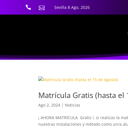

Sevilla 8 Ago, 2026

Matrícula Gratis (hasta el
Ago 2, 2024
|
Noticias
¡ AHORA MATRÍCULA Gratis !, si realizas la m
nuestras instalaciones y método como un/a al