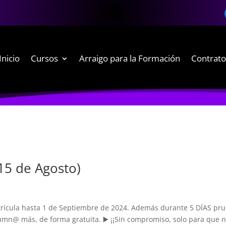
Inicio
Cursos
Arraigo para la Formación
Contrato
 15 de Agosto)
atrícula hasta 1 de Septiembre de 2024. Además durante 5 DÍAS pr
umn@ más, de forma gratuita. ▶️ ¡¡Sin compromiso, solo para que 