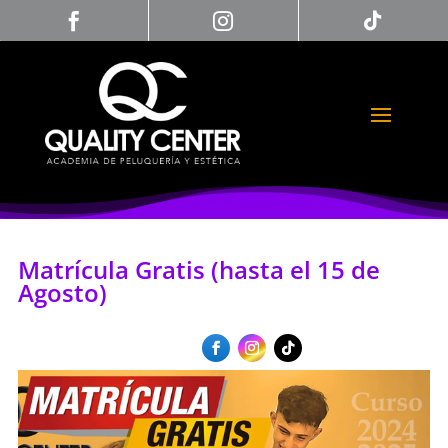



Matrícula Gratis (hasta el 15 de
Agosto)