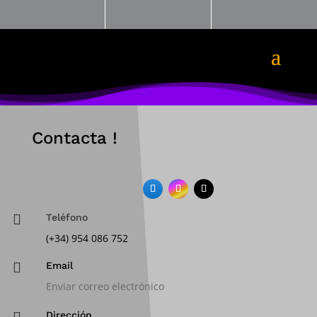
Contacta !

Teléfono
(+34) 954 086 752

Email
Enviar correo electrónico
Dirección