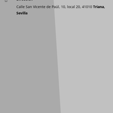

Calle San VIcente de Paúl, 10, local 20, 41010
Triana,
Sevilla