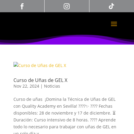



Curso de Uñas de GEL X
Nov 22, 2024
|
Noticias
Curso de uñas ¡Domina la Técnica de Uñas de GEL
con Quality Academy en Sevilla! ????✨ ???? Fechas
disponibles: 28 de noviembre y 17 de diciembre. ⏳
Duración: Curso intensivo de 8 horas. ???? Aprende
todo lo necesario para trabajar con uñas de GEL en
un solo día y...