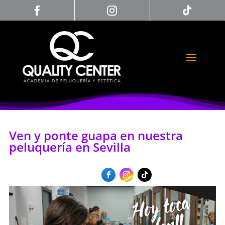



Ven y ponte guapa en nuestra
peluquería en Sevilla